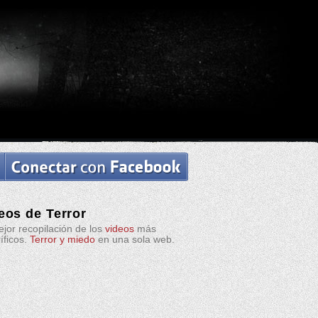
eos de Terror
jor recopilación de los
videos
más
ríficos.
Terror y miedo
en una sola web.