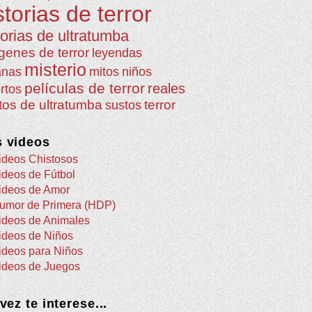
storias de terror
torias de ultratumba
genes de terror
leyendas
misterio
anas
mitos
niños
películas de terror
reales
rtos
atos de ultratumba
terror
sustos
 videos
ideos Chistosos
ideos de Fútbol
ideos de Amor
umor de Primera (HDP)
ideos de Animales
ideos de Niños
ideos para Niños
ideos de Juegos
 vez te interese...