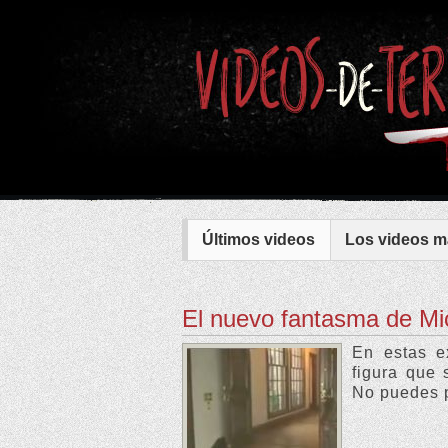
Últimos videos
Los
videos
m
El nuevo fantasma de Mi
En estas e
figura que 
No puedes p