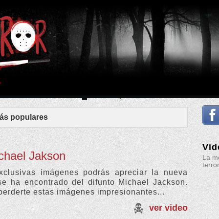
ás populares
Vid
chael Jakson
La me
terro
xclusivas imágenes podrás apreciar la nueva
se ha encontrado del difunto Michael Jackson.
erderte estas imágenes impresionantes...
ver video