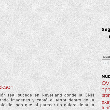
Seg
Recib
Nu
OV
ckson
apa
brom
ción real sucede en Neverland donde la CNN
ando imágenes y captó el terror dentro de la
extr
olo del pop que al parecer no quiere dejar la
fen