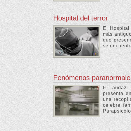
Hospital del terror
El Hospital
más antiguo
que presenc
se encuentr
Fenómenos paranormale
El audaz 
presenta e
una recopi
celebre fa
Parapsicólo