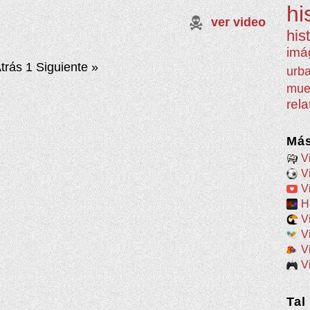
hi
ver video
his
imá
trás
1
Siguiente »
urb
mue
rel
Más
V
V
V
H
V
V
V
V
Tal