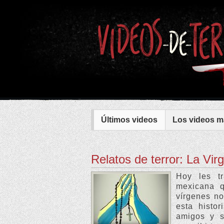
Últimos videos
Los
videos
m
Relatos de terror: La Vir
Hoy les tr
mexicana q
vírgenes no
esta histor
amigos y s