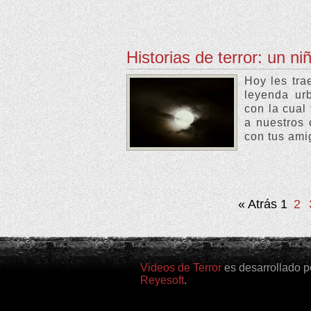
Historias de terror: un ni
Hoy les tra
leyenda ur
con la cual
a nuestros 
con tus ami
« Atrás
1
2
Videos de Terror
es desarrollado p
Reyesoft
.