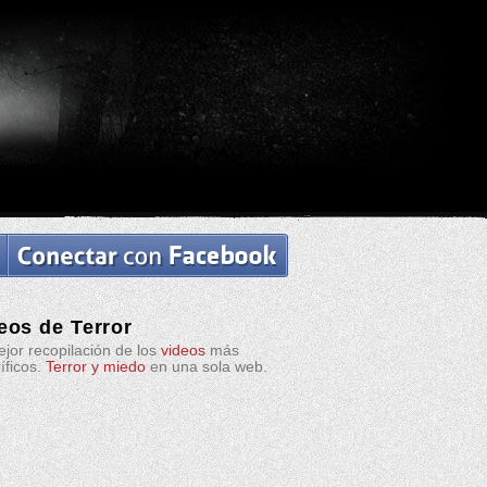
eos de Terror
jor recopilación de los
videos
más
ríficos.
Terror y miedo
en una sola web.