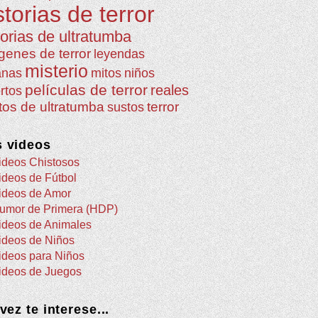
storias de terror
torias de ultratumba
genes de terror
leyendas
misterio
anas
mitos
niños
películas de terror
reales
rtos
atos de ultratumba
terror
sustos
 videos
ideos Chistosos
ideos de Fútbol
ideos de Amor
umor de Primera (HDP)
ideos de Animales
ideos de Niños
ideos para Niños
ideos de Juegos
 vez te interese...