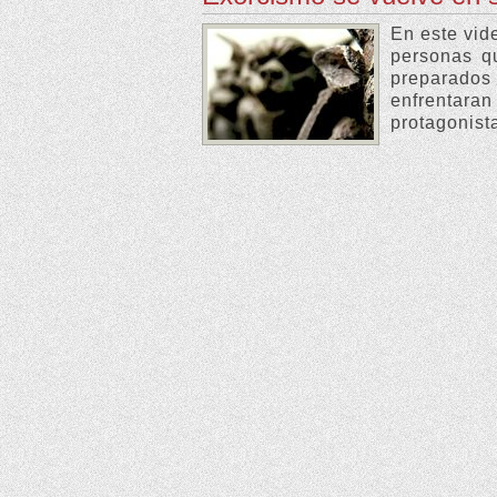
En este vid
personas q
preparados
enfrentara
protagonist