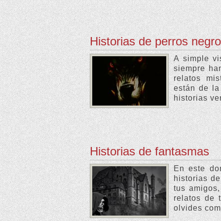
Historias de perros negr
A simple vi
siempre han
relatos mi
están de la
historias v
Historias de fantasmas
En este do
historias d
tus amigos,
relatos de 
olvides comp