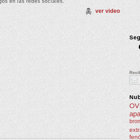
gos en las redes sociales.
ver video
Seg
Recib
Nu
OV
apa
brom
extr
fen