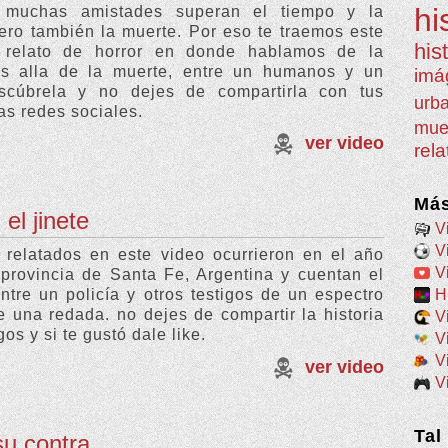
hi
 muchas amistades superan el tiempo y la
pero también la muerte. Por eso te traemos este
his
e relato de horror en donde hablamos de la
s alla de la muerte, entre un humanos y un
imá
scúbrela y no dejes de compartirla con tus
urb
as redes sociales.
mue
ver video
rel
Más
 el jinete
V
V
relatados en este video ocurrieron en el año
V
provincia de Santa Fe, Argentina y cuentan el
H
ntre un policía y otros testigos de un espectro
 una redada. no dejes de compartir la historia
V
os y si te gustó dale like.
V
V
ver video
V
Tal
su contra