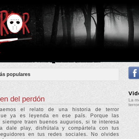
ás populares
Vid
gen del perdón
La me
terro
aemos el relato de una historia de terror
ue ya es leyenda en ese país. Porque las
 siempre traen buenos augurios, si te interesa
ia dale play, disfrútala y compártela con tus
eguidores en tus redes sociales. No olvides