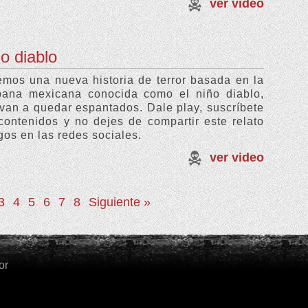
ver video
ño diablo
emos una nueva historia de terror basada en la
bana mexicana conocida como el niño diablo,
 van a quedar espantados. Dale play, suscríbete
contenidos y no dejes de compartir este relato
gos en las redes sociales.
ver video
3
4
5
6
7
8
Siguiente »
or