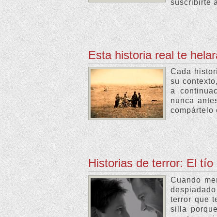
suscribirte 
Esta historia real te hela
Cada histor
su contexto
a continua
nunca antes
compártelo 
Historias de terror: El tío
Cuando meno
despiadado 
terror que t
silla porqu