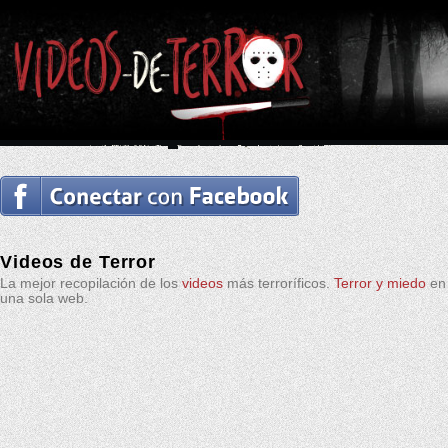
Videos de Terror
La mejor recopilación de los
videos
más terroríficos.
Terror y miedo
en
una sola web.