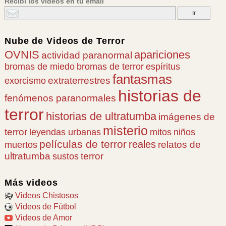
Recibí los videos en tu email
Nube de
Videos de Terror
OVNIS
apariciones
actividad paranormal
bromas de miedo
bromas de terror
espíritus
fantasmas
extraterrestres
exorcismo
historias de
fenómenos paranormales
terror
historias de ultratumba
imágenes de
misterio
terror
leyendas urbanas
mitos
niños
películas de terror
reales
relatos de
muertos
ultratumba
terror
sustos
Más videos
Videos Chistosos
Videos de Fútbol
Videos de Amor