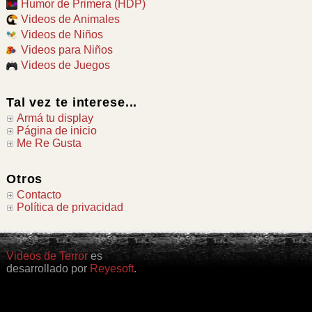
Humor de Primera (HDP)
Videos de Animales
Videos de Niños
Videos para Niños
Videos de Juegos
Tal vez te interese...
Armá tu display
Página de inicio
Me Re Gusta
Otros
Contacto
Política de privacidad
Videos de Terror
es
desarrollado por
Reyesoft
.