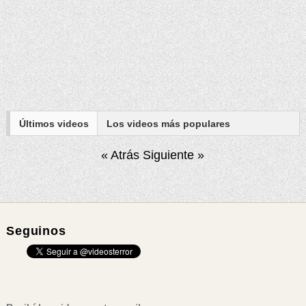
Últimos videos
Los
videos
más populares
« Atrás
Siguiente »
Seguinos