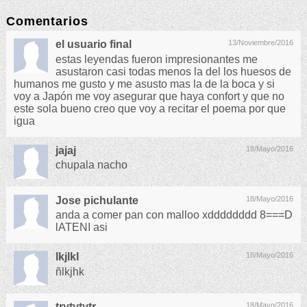
Comentarios
el usuario final
13/Noviembre/2016
estas leyendas fueron impresionantes me
asustaron casi todas menos la del los huesos de
humanos me gusto y me asusto mas la de la boca y si
voy a Japón me voy asegurar que haya confort y que no
este sola bueno creo que voy a recitar el poema por que
igua
jajaj
18/Mayo/2016
chupala nacho
Jose pichulante
18/Mayo/2016
anda a comer pan con malloo xdddddddd 8===D
lATENI asi
lkjlkl
18/Mayo/2016
ñlkjhk
trytytytr
18/Mayo/2016