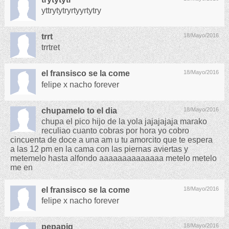
yttrytytryrtyyrtytry
trrt
18/Mayo/2016
trrtret
el fransisco se la come
18/Mayo/2016
felipe x nacho forever
chupamelo to el dia
18/Mayo/2016
chupa el pico hijo de la yola jajajajaja marako
reculiao cuanto cobras por hora yo cobro
cincuenta de doce a una am u tu amorcito que te espera
a las 12 pm en la cama con las piernas aviertas y
metemelo hasta alfondo aaaaaaaaaaaaaa metelo metelo
me en
el fransisco se la come
18/Mayo/2016
felipe x nacho forever
pepapig
18/Mayo/2016