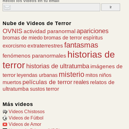
Recibí los videos en tu email
Nube de
Videos de Terror
OVNIS
apariciones
actividad paranormal
bromas de miedo
bromas de terror
espíritus
fantasmas
extraterrestres
exorcismo
historias de
fenómenos paranormales
terror
historias de ultratumba
imágenes de
misterio
terror
leyendas urbanas
mitos
niños
películas de terror
reales
relatos de
muertos
ultratumba
terror
sustos
Más videos
Videos Chistosos
Videos de Fútbol
Videos de Amor