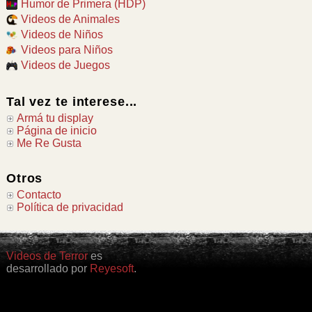
Humor de Primera (HDP)
Videos de Animales
Videos de Niños
Videos para Niños
Videos de Juegos
Tal vez te interese...
Armá tu display
Página de inicio
Me Re Gusta
Otros
Contacto
Política de privacidad
Videos de Terror
es
desarrollado por
Reyesoft
.