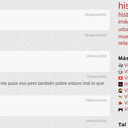
hi
his
06/Agosto/2016
imá
urb
06/Agosto/2016
mue
rel
13/Enero/2016
Más
V
V
02/Mayo/2015
V
 me pase eso pero también pobre estuvo mal lo que
H
V
V
29/Marzo/2015
V
V
29/Marzo/2015
Tal