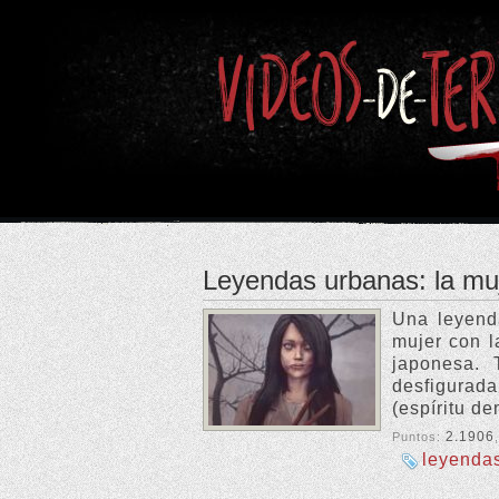
Leyendas urbanas: la muj
Una leyend
mujer con l
japonesa. 
desfigurad
(espíritu d
2.1906
Puntos:
leyenda