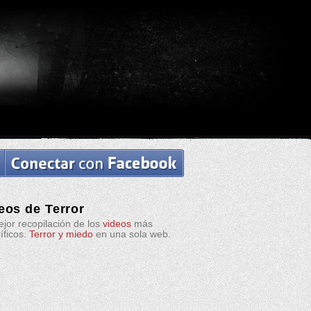
eos de Terror
jor recopilación de los
videos
más
ríficos.
Terror y miedo
en una sola web.