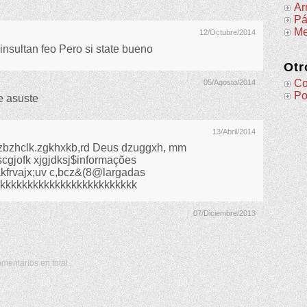
Ar
Pá
Me
12/Octubre/2014
insultan feo Pero si state bueno
Otr
Co
05/Agosto/2014
Po
e asuste
13/Abril/2014
hzbzhclk.zgkhxkb,rd Deus dzuggxh, mm
gjofk xjgjdksj$informações
akfrvajx;uv c,bcz&(8@largadas
kkkkkkkkkkkkkkkkkkkkkkkkkk
07/Diciembre/2013
mentarios en total.