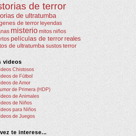
storias de terror
torias de ultratumba
genes de terror
leyendas
misterio
anas
mitos
niños
películas de terror
reales
rtos
atos de ultratumba
terror
sustos
 videos
ideos Chistosos
ideos de Fútbol
ideos de Amor
umor de Primera (HDP)
ideos de Animales
ideos de Niños
ideos para Niños
ideos de Juegos
 vez te interese...