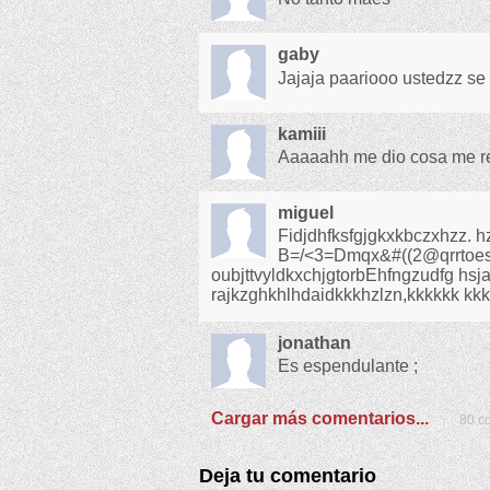
gaby
Jajaja paariooo ustedzz se 
kamiii
Aaaaahh me dio cosa me r
miguel
Fidjdhfksfgjgkxkbczxhzz. 
B=/<3=Dmqx&#((2@qrrtoesc
oubjttvyldkxchjgtorbEhfngzudfg hsj
rajkzghkhlhdaidkkkhzlzn,kkkkkk kk
jonathan
Es espendulante ;
Cargar más comentarios...
80 co
Deja tu comentario