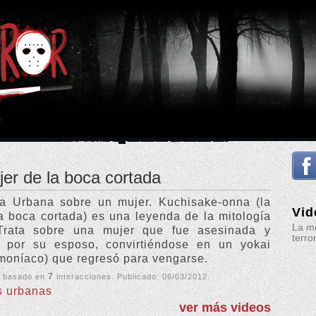
er de la boca cortada
a Urbana sobre un mujer. Kuchisake-onna (la
Vid
a boca cortada) es una leyenda de la mitología
La me
Trata sobre una mujer que fue asesinada y
terro
a por su esposo, convirtiéndose en un yokai
emoníaco) que regresó para vengarse.
7
, basado en
interacciones. Publicado:
06/03/2012
.
s urbanas
ver más videos