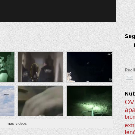
Seg
Recib
Nu
OV
apa
brom
más videos
extr
fen