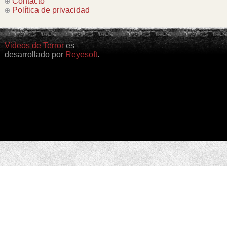
Contacto
Política de privacidad
Videos de Terror
es
desarrollado por
Reyesoft
.