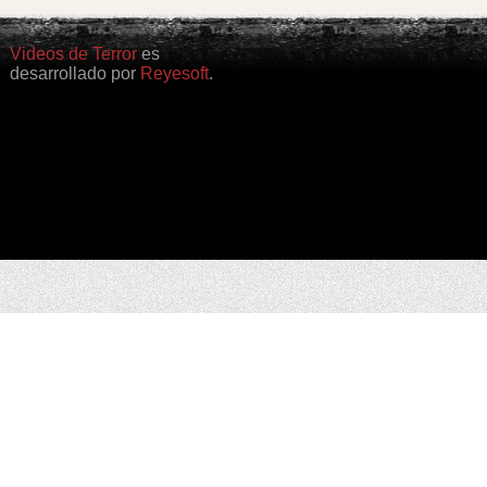
Videos de Terror
es
desarrollado por
Reyesoft
.