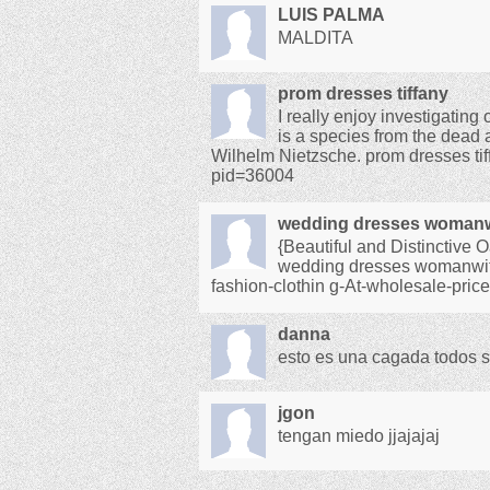
LUIS PALMA
MALDITA
prom dresses tiffany
I really enjoy investigating
is a species from the dead a
Wilhelm Nietzsche. prom dresses tif
pid=36004
wedding dresses womanw
{Beautiful and Distinctive
wedding dresses womanwith
fashion-clothin g-At-wholesale-pric
danna
esto es una cagada todos s
jgon
tengan miedo jjajajaj