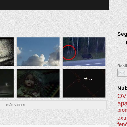
Seg
Recib
Nu
OV
apa
más videos
brom
extr
fen