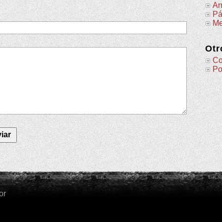
Ar
Pá
Me
Otr
Co
Po
or