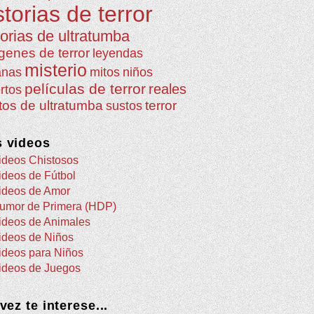
storias de terror
torias de ultratumba
genes de terror
leyendas
misterio
anas
mitos
niños
películas de terror
reales
rtos
atos de ultratumba
terror
sustos
 videos
ideos Chistosos
ideos de Fútbol
ideos de Amor
umor de Primera (HDP)
ideos de Animales
ideos de Niños
ideos para Niños
ideos de Juegos
 vez te interese...