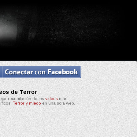
eos de Terror
jor recopilación de los
videos
más
ríficos.
Terror y miedo
en una sola web.