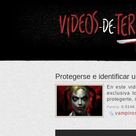
Protegerse e identificar 
En este vid
exclusiva t
protegerte, 
0.0146
Puntos:
vampiro