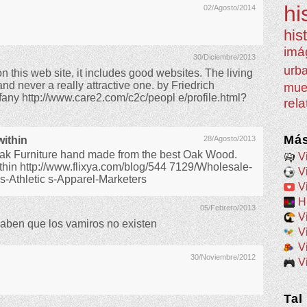
hi
02/Agosto/2014
his
imá
30/Diciembre/2013
urb
 on this web site, it includes good websites. The living
nd never a really attractive one. by Friedrich
mue
fany http://www.care2.com/c2c/peopl e/profile.html?
rel
Más
ithin
28/Agosto/2013
 Oak Furniture hand made from the best Oak Wood.
V
in http://www.flixya.com/blog/544 7129/Wholesale-
V
es-Athletic s-Apparel-Marketers
V
H
05/Febrero/2013
V
aben que los vamiros no existen
V
V
30/Noviembre/2012
V
Tal