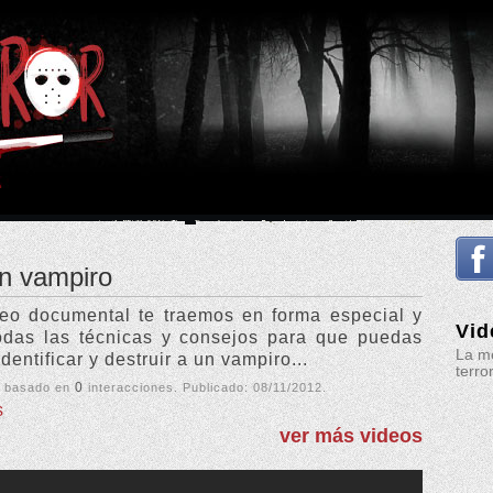
un vampiro
eo documental te traemos en forma especial y
Vid
odas las técnicas y consejos para que puedas
La me
identificar y destruir a un vampiro...
terro
0
, basado en
interacciones. Publicado:
08/11/2012
.
s
ver más videos