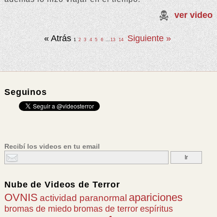
ver video
« Atrás
Siguiente »
1
2
3
4
5
6
...
13
14
Seguinos
Recibí los videos en tu email
Nube de
Videos de Terror
OVNIS
apariciones
actividad paranormal
bromas de miedo
bromas de terror
espíritus