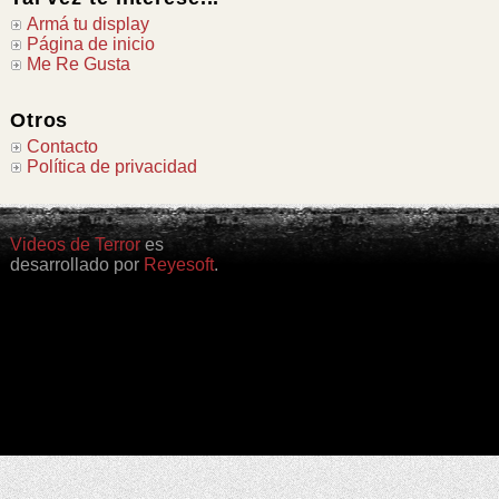
Armá tu display
Página de inicio
Me Re Gusta
Otros
Contacto
Política de privacidad
Videos de Terror
es
desarrollado por
Reyesoft
.