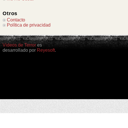
Otros
Contacto
Política de privacidad
Videos de Terror
es
desarrollado por
Reyesoft
.