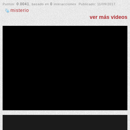
0.0041
0
Puntos:
, basado en
interacciones. Publicado:
11/09/2017
.
misterio
ver más videos