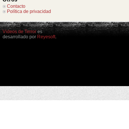
Contacto
Política de privacidad
Videos de Terror
es
desarrollado por
Reyesoft
.