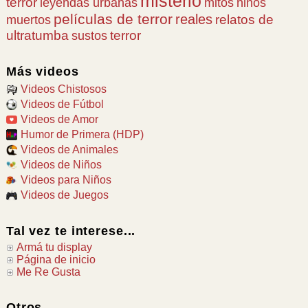
misterio
terror
leyendas urbanas
mitos
niños
películas de terror
reales
relatos de
muertos
ultratumba
terror
sustos
Más videos
Videos Chistosos
Videos de Fútbol
Videos de Amor
Humor de Primera (HDP)
Videos de Animales
Videos de Niños
Videos para Niños
Videos de Juegos
Tal vez te interese...
Armá tu display
Página de inicio
Me Re Gusta
Otros