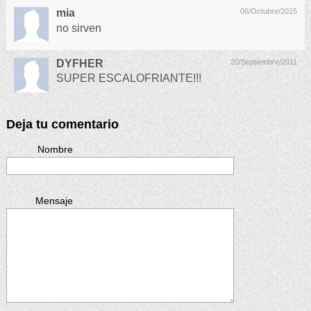
mia
06/Octubre/2015
no sirven
DYFHER
20/Septiembre/2011
SUPER ESCALOFRIANTE!!!
Deja tu comentario
Nombre
Mensaje