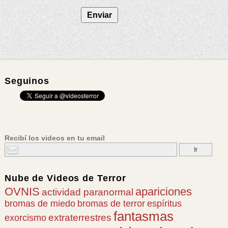
Seguinos
Recibí los videos en tu email
Nube de
Videos de Terror
OVNIS
apariciones
actividad paranormal
bromas de miedo
bromas de terror
espíritus
fantasmas
extraterrestres
exorcismo