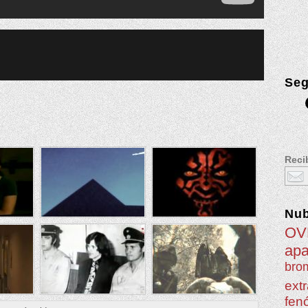
Seg
Recib
Nu
OV
apa
brom
extr
fen