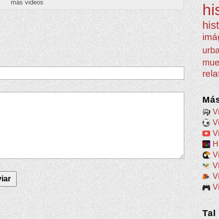
más videos
hi
his
imá
urb
mue
rel
Más
V
V
V
H
V
V
V
V
Tal