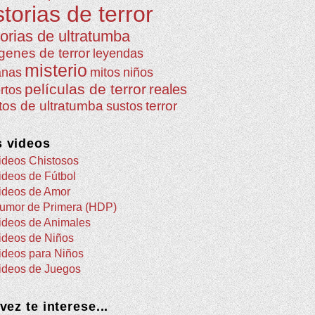
storias de terror
torias de ultratumba
genes de terror
leyendas
misterio
anas
mitos
niños
películas de terror
reales
rtos
atos de ultratumba
terror
sustos
 videos
ideos Chistosos
ideos de Fútbol
ideos de Amor
umor de Primera (HDP)
ideos de Animales
ideos de Niños
ideos para Niños
ideos de Juegos
 vez te interese...