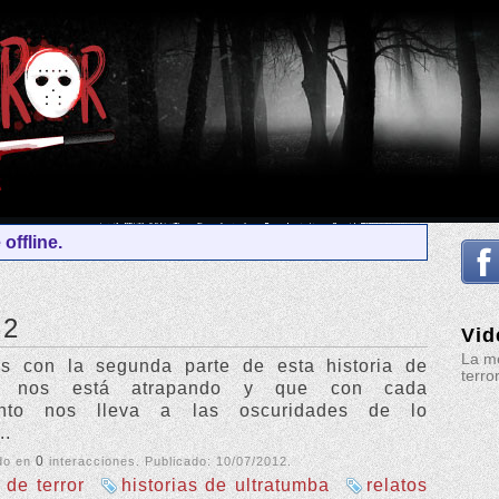
offline.
 2
Vid
La me
s con la segunda parte de esta historia de
terro
ue nos está atrapando y que con cada
ento nos lleva a las oscuridades de lo
..
0
do en
interacciones. Publicado:
10/07/2012
.
 de terror
historias de ultratumba
relatos