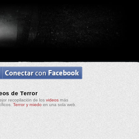
eos de Terror
jor recopilación de los
videos
más
ríficos.
Terror y miedo
en una sola web.