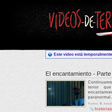
Este video está temporalmente 
El encantamiento - Parte
Continuamo
terror q
encantami
paranormal.
0
Puntos:
, basa
historias