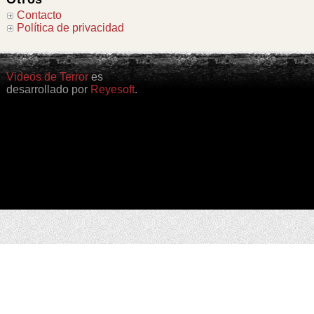
Contacto
Política de privacidad
Videos de Terror
es
desarrollado por
Reyesoft
.