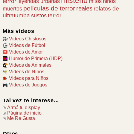
misterio
terror
leyendas urbanas
mitos
niños
películas de terror
reales
relatos de
muertos
ultratumba
terror
sustos
Más videos
Videos Chistosos
Videos de Fútbol
Videos de Amor
Humor de Primera (HDP)
Videos de Animales
Videos de Niños
Videos para Niños
Videos de Juegos
Tal vez te interese...
Armá tu display
Página de inicio
Me Re Gusta
Otros