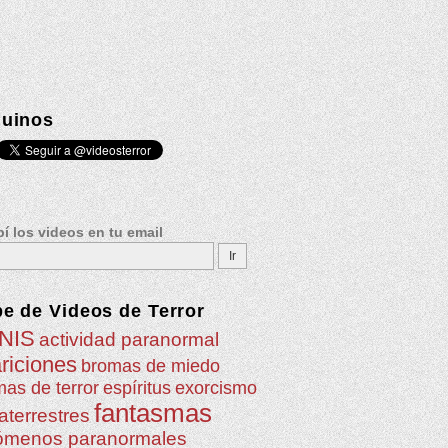
uinos
í los videos en tu email
be de
Videos de Terror
NIS
actividad paranormal
riciones
bromas de miedo
as de terror
espíritus
exorcismo
fantasmas
aterrestres
ómenos paranormales