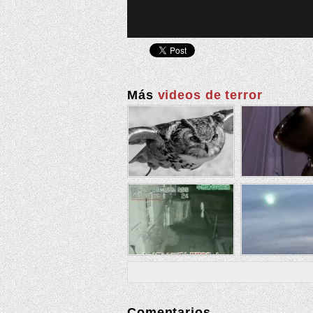
Más
videos de terror
Comentarios