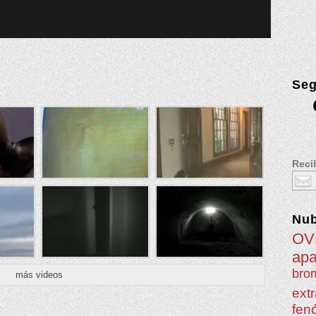
Seg
Recib
Nu
OV
apa
brom
más videos
extr
fen