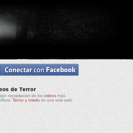
eos de Terror
jor recopilación de los
videos
más
ríficos.
Terror y miedo
en una sola web.