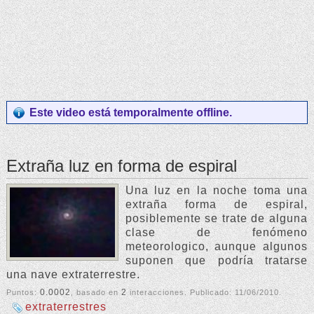
Este video está temporalmente offline.
Extraña luz en forma de espiral
Una luz en la noche toma una
extraña forma de espiral,
posiblemente se trate de alguna
clase de fenómeno
meteorologico, aunque algunos
suponen que podría tratarse
una nave extraterrestre.
0.0002
2
Puntos:
, basado en
interacciones. Publicado:
11/06/2010
.
extraterrestres