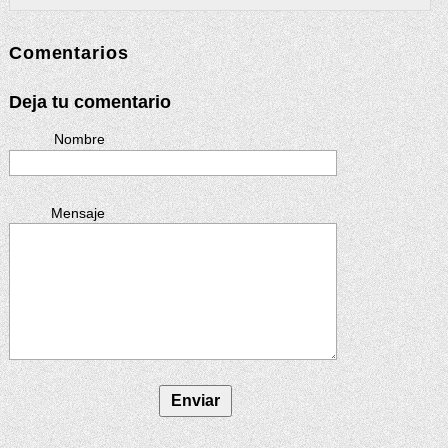
Comentarios
Deja tu comentario
Nombre
Mensaje