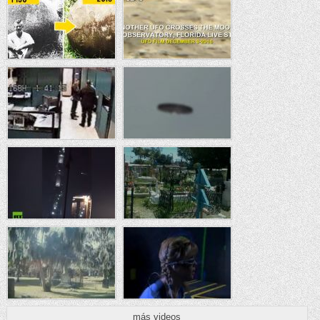
más videos