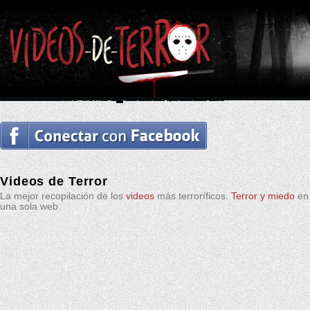
Videos de Terror
La mejor recopilación de los
videos
más terroríficos.
Terror y miedo
en
una sola web.