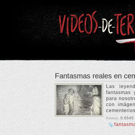
Fantasmas reales en cem
Las leyend
fantasmas y
para nosotr
con imágen
cementerios
0.0545
Puntos:
fantasm