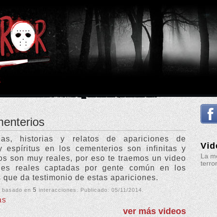
enterios
as, historias y relatos de apariciones de
Vid
 espíritus en los cementerios son infinitas y
La me
os son muy reales, por eso te traemos un video
terro
es reales captadas por gente común en los
 que da testimonio de estas apariciones.
5
, basado en
interacciones. Publicado:
05/11/2014
.
as
ver más videos