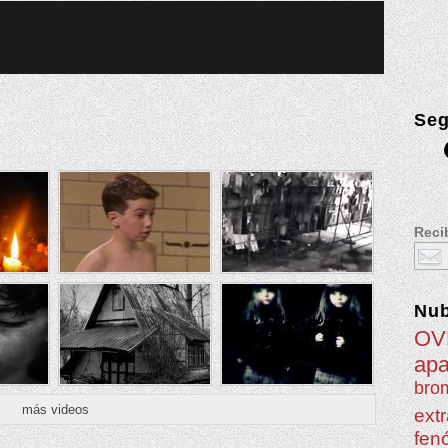
Seg
Recib
Nu
OV
apa
brom
más videos
extr
fen