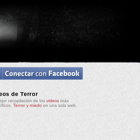
eos de Terror
jor recopilación de los
videos
más
ríficos.
Terror y miedo
en una sola web.