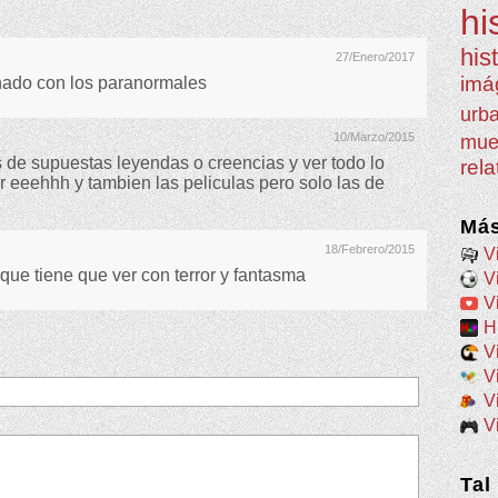
hi
his
27/Enero/2017
imá
onado con los paranormales
urb
10/Marzo/2015
mue
 de supuestas leyendas o creencias y ver todo lo
rel
r eeehhh y tambien las peliculas pero solo las de
Más
18/Febrero/2015
V
 que tiene que ver con terror y fantasma
V
V
H
V
V
V
V
Tal