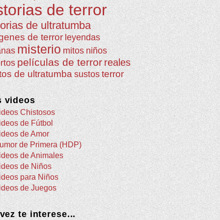
storias de terror
torias de ultratumba
genes de terror
leyendas
misterio
anas
mitos
niños
películas de terror
reales
rtos
atos de ultratumba
terror
sustos
 videos
ideos Chistosos
ideos de Fútbol
ideos de Amor
umor de Primera (HDP)
ideos de Animales
ideos de Niños
ideos para Niños
ideos de Juegos
 vez te interese...