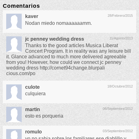
Comentarios
kaver
28/Febrero/2015
Nodan miedo nomaaaaaamm.
jc penney wedding dress
11/Agosto/2013
Thanks to the good articles Musica Liberat
Concert Program. It in reality was any leisure bill
it. Glance advanced to much more delivered agreeable
from you! However, how could we connect jc penney
wedding dress http://cornet94change.blurpali
cious.com/po
culote
18/Octubre/2012
culquiera
martin
06/Septiembre/2012
esto es porqueria
romulo
03/Septiembre/2012
yo no sabia sobre los familiares ese diablillo y