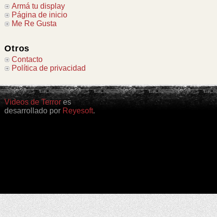
Armá tu display
Página de inicio
Me Re Gusta
Otros
Contacto
Política de privacidad
Videos de Terror
es
desarrollado por
Reyesoft
.