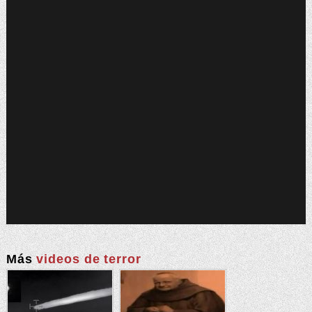
Más
videos de terror