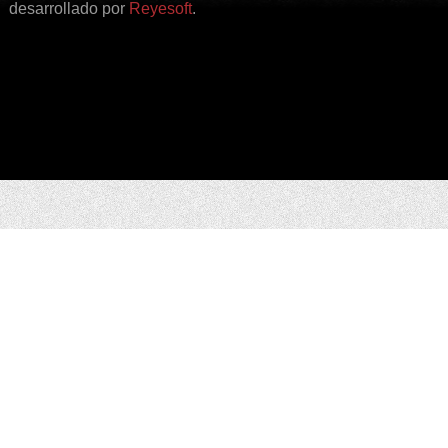
desarrollado por
Reyesoft
.