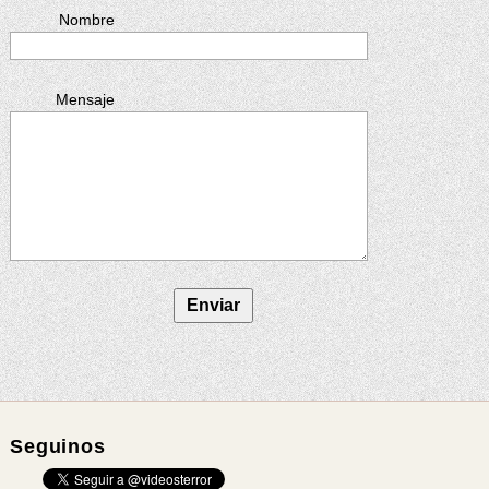
Nombre
Mensaje
Seguinos