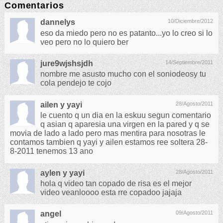
Comentarios
dannelys
10/Diciembre/2012
eso da miedo pero no es patanto...yo lo creo si lo
veo pero no lo quiero ber
jure9wjshsjdh
14/Septiembre/2011
nombre me asusto mucho con el soniodeosy tu
cola pendejo te cojo
ailen y yayi
28/Agosto/2011
le cuento q un dia en la eskuu segun comentario
q asian q aparesia una virgen en la pared y q se
movia de lado a lado pero mas mentira para nosotras le
contamos tambien q yayi y ailen estamos ree soltera 28-
8-2011 tenemos 13 ano
aylen y yayi
28/Agosto/2011
hola q video tan copado de risa es el mejor
video veanloooo esta rre copadoo jajaja
angel
09/Agosto/2011