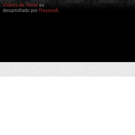
Videos de Terror
es
desarrollado por
Reyesoft
.