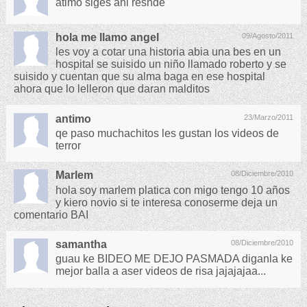
atimo siges ahi resnde
hola me llamo angel
09/Agosto/2011
les voy a cotar una historia abia una bes en un
hospital se suisido un niño llamado roberto y se
suisido y cuentan que su alma baga en ese hospital
ahora que lo lelleron que daran malditos
antimo
23/Marzo/2011
qe paso muchachitos les gustan los videos de
terror
Marlem
08/Diciembre/2010
hola soy marlem platica con migo tengo 10 años
y kiero novio si te interesa conoserme deja un
comentario BAI
samantha
08/Diciembre/2010
guau ke BIDEO ME DEJO PASMADA diganla ke
mejor balla a aser videos de risa jajajajaa...