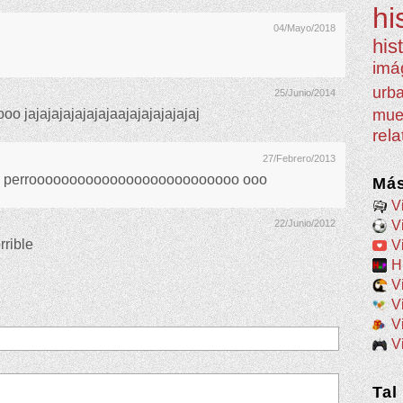
hi
04/Mayo/2018
his
imá
urb
25/Junio/2014
mue
o jajajajajajajajaajajajajajajaj
rel
27/Febrero/2013
 esta perroooooooooooooooooooooooooo ooo
Más
V
22/Junio/2012
V
rrible
V
H
V
V
V
V
Tal