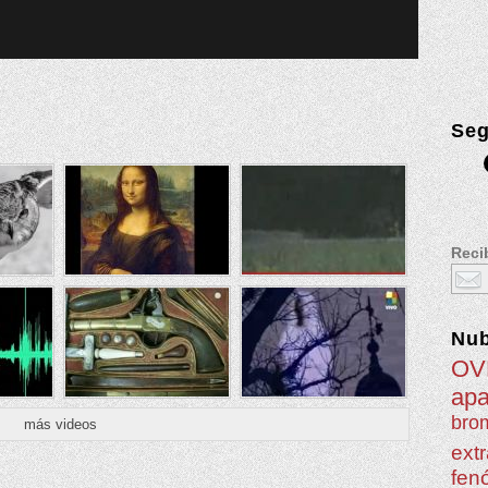
Seg
Recib
Nu
OV
apa
brom
más videos
extr
fen