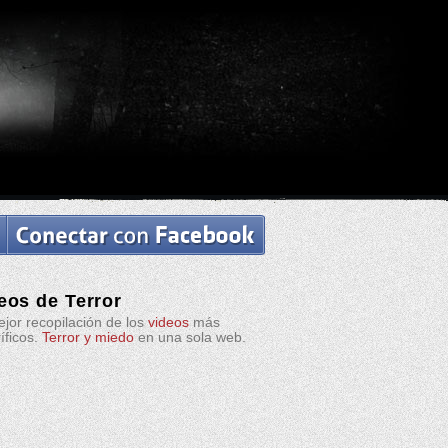
eos de Terror
jor recopilación de los
videos
más
ríficos.
Terror y miedo
en una sola web.