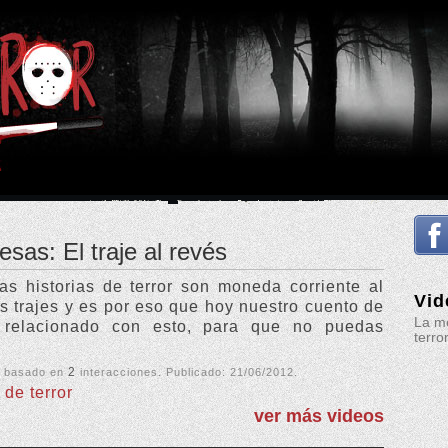
esas: El traje al revés
as historias de terror son moneda corriente al
Vid
os trajes y es por eso que hoy nuestro cuento de
La me
á relacionado con esto, para que no puedas
terro
2
, basado en
interacciones. Publicado:
21/06/2012
.
 de terror
ver más videos