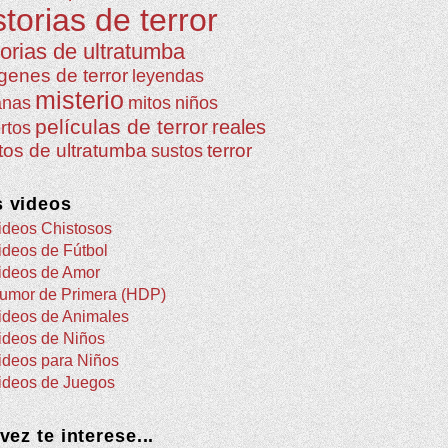
storias de terror
torias de ultratumba
genes de terror
leyendas
misterio
anas
mitos
niños
películas de terror
reales
rtos
atos de ultratumba
terror
sustos
 videos
ideos Chistosos
ideos de Fútbol
ideos de Amor
umor de Primera (HDP)
ideos de Animales
ideos de Niños
ideos para Niños
ideos de Juegos
 vez te interese...