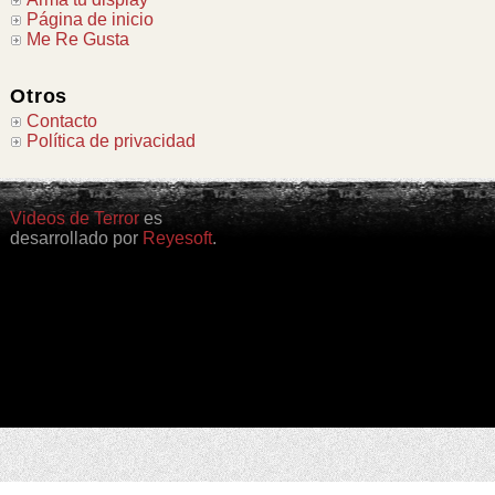
Página de inicio
Me Re Gusta
Otros
Contacto
Política de privacidad
Videos de Terror
es
desarrollado por
Reyesoft
.