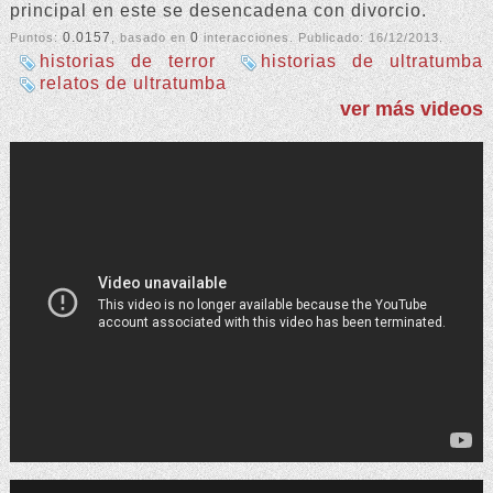
principal en este se desencadena con divorcio.
0.0157
0
Puntos:
, basado en
interacciones. Publicado:
16/12/2013
.
historias de terror
historias de ultratumba
relatos de ultratumba
ver más videos