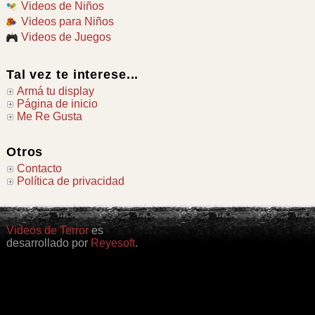
Videos de Niños
Videos para Niños
Videos de Juegos
Tal vez te interese...
Armá tu display
Página de inicio
Me Re Gusta
Otros
Contacto
Política de privacidad
Videos de Terror
es
desarrollado por
Reyesoft
.