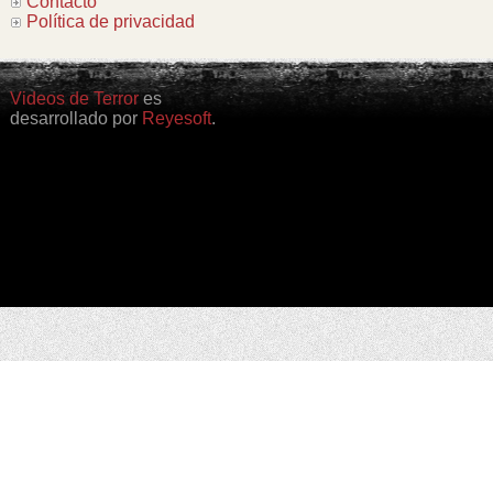
Contacto
Política de privacidad
Videos de Terror
es
desarrollado por
Reyesoft
.