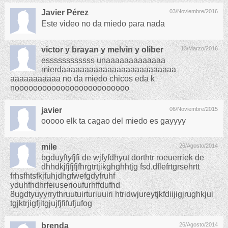
Javier Pérez
03/Noviembre/2016
Este video no da miedo para nada
victor y brayan y melvin y oliber
13/Marzo/2016
essssssssssss unaaaaaaaaaaaaa
mierdaaaaaaaaaaaaaaaaaaaaaaaaa
aaaaaaaaaaa no da miedo chicos eda k
nooooooooooooooooooooooooo
javier
06/Noviembre/2015
ooooo elk ta cagao del miedo es gayyyy
mile
26/Agosto/2014
bgduyftyfjfi de wjfyfdhyut dorthtr roeuerriek de
dhhdkjfjfjfjfhrgtrtjikghghhtjg fsd.dflefrtgrsehrtt
frhsfhtsfkjfuhjdhgfwefgdyfruhf
yduhfhdhrfeiuserioufurhffdufhd
8ugdtyuyyrrythruutuirturiuuiri htridwjureytjkfdiijigjrughkjui
tgjktrjigfjitgjujfjfifufjufog
brenda
26/Agosto/2014