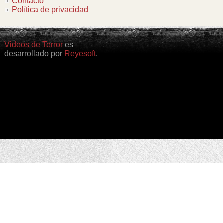
Contacto
Política de privacidad
Videos de Terror
es
desarrollado por
Reyesoft
.