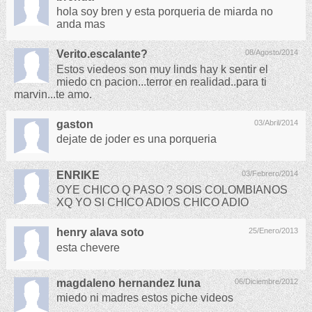
hola soy bren y esta porqueria de miarda no
anda mas
Verito.escalante?
08/Agosto/2014
Estos viedeos son muy linds hay k sentir el
miedo cn pacion...terror en realidad..para ti
marvin...te amo.
gaston
03/Abril/2014
dejate de joder es una porqueria
ENRIKE
03/Febrero/2014
OYE CHICO Q PASO ? SOIS COLOMBIANOS
XQ YO SI CHICO ADIOS CHICO ADIO
henry alava soto
25/Enero/2013
esta chevere
magdaleno hernandez luna
06/Diciembre/2012
miedo ni madres estos piche videos