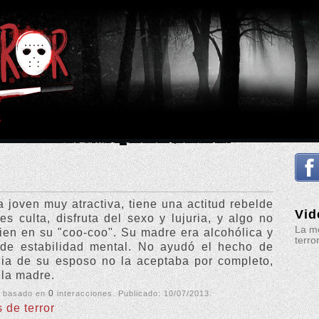
 joven muy atractiva, tiene una actitud rebelde
Vid
es culta, disfruta del sexo y lujuria, y algo no
La me
en en su "coo-coo". Su madre era alcohólica y
terro
de estabilidad mental. No ayudó el hecho de
lia de su esposo no la aceptaba por completo,
 la madre.
0
, basado en
interacciones. Publicado:
10/07/2013
.
s de terror