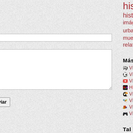
hi
his
imá
urb
mue
rel
Más
V
V
V
H
V
V
V
V
Tal