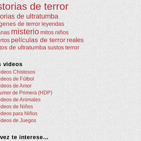
storias de terror
torias de ultratumba
genes de terror
leyendas
misterio
anas
mitos
niños
películas de terror
reales
rtos
atos de ultratumba
terror
sustos
 videos
ideos Chistosos
ideos de Fútbol
ideos de Amor
umor de Primera (HDP)
ideos de Animales
ideos de Niños
ideos para Niños
ideos de Juegos
 vez te interese...