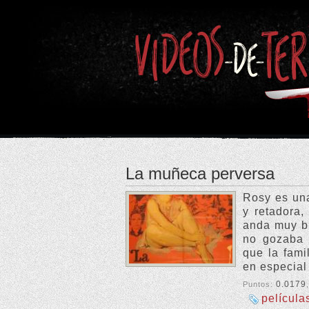
La muñeca perversa
Rosy es una
y retadora, 
anda muy bi
no gozaba 
que la fami
en especial
0.0179
Puntos:
película