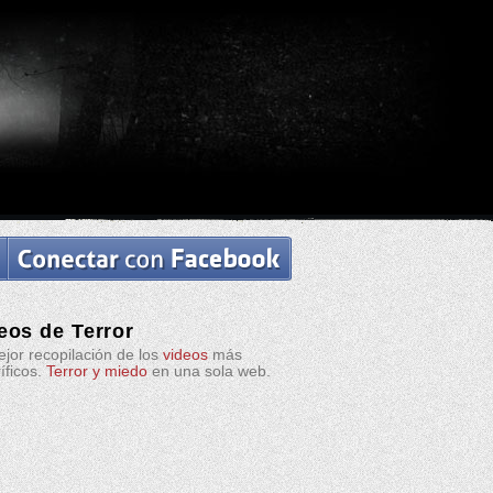
eos de Terror
jor recopilación de los
videos
más
ríficos.
Terror y miedo
en una sola web.