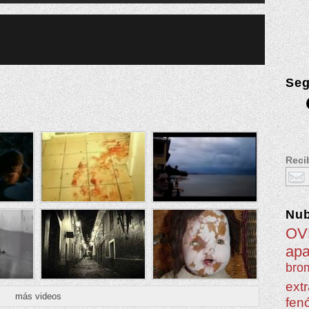
Seg
Recib
Nu
OV
apa
brom
extr
más videos
fen