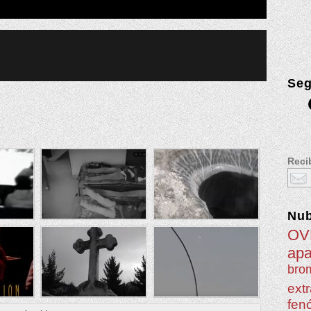
Seg
Recib
Nu
OV
apa
brom
extr
fen