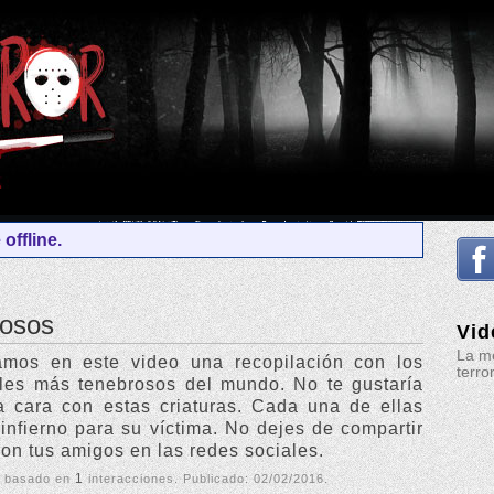
offline.
rosos
Vid
La me
amos en este video una recopilación con los
terro
les más tenebrosos del mundo. No te gustaría
a cara con estas criaturas. Cada una de ellas
infierno para su víctima. No dejes de compartir
con tus amigos en las redes sociales.
1
, basado en
interacciones. Publicado:
02/02/2016
.