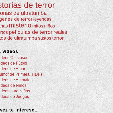
storias de terror
torias de ultratumba
genes de terror
leyendas
misterio
anas
mitos
niños
películas de terror
reales
rtos
atos de ultratumba
terror
sustos
 videos
ideos Chistosos
ideos de Fútbol
ideos de Amor
umor de Primera (HDP)
ideos de Animales
ideos de Niños
ideos para Niños
ideos de Juegos
 vez te interese...