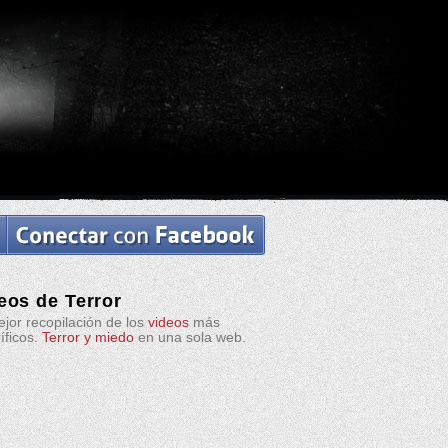
eos de Terror
jor recopilación de los
videos
más
ríficos.
Terror y miedo
en una sola web.