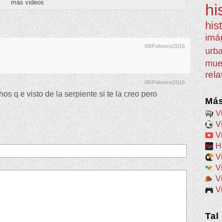
más videos
hi
his
imá
09/Febrero/2016
urb
mue
rel
06/Febrero/2016
s q e visto de la serpiente si te la creo pero
Más
V
V
V
H
V
V
V
V
Tal