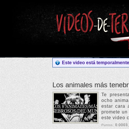
Este video está temporalmente 
Los animales más teneb
Te present
ocho anima
estar cara 
promete un 
este video 
0.0003
Puntos: