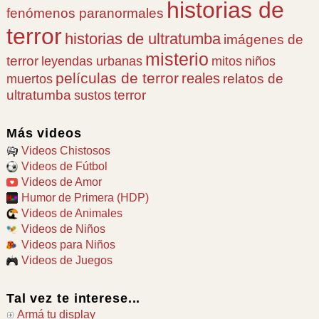
historias de
fenómenos paranormales
terror
historias de ultratumba
imágenes de
misterio
terror
leyendas urbanas
mitos
niños
películas de terror
reales
relatos de
muertos
ultratumba
terror
sustos
Más videos
Videos Chistosos
Videos de Fútbol
Videos de Amor
Humor de Primera (HDP)
Videos de Animales
Videos de Niños
Videos para Niños
Videos de Juegos
Tal vez te interese...
Armá tu display