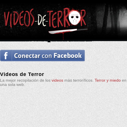
Videos de Terror
La mejor recopilación de los
videos
más terroríficos.
Terror y miedo
en
una sola web.