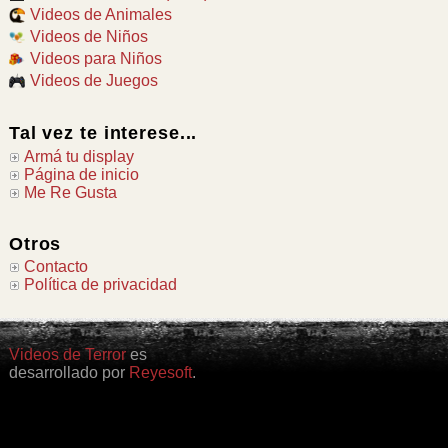
Videos de Animales
Videos de Niños
Videos para Niños
Videos de Juegos
Tal vez te interese...
Armá tu display
Página de inicio
Me Re Gusta
Otros
Contacto
Política de privacidad
Videos de Terror
es
desarrollado por
Reyesoft
.