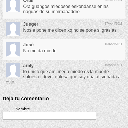
Ortis
Ora guangos miedosos eskondanse enlas
naguas de su mmmaaaddre
Jueger
17/Abril/2011
Nos e pone me dicen xq no se pone si grasias
José
16/Abril/2011
No me da miedo
arely
16/Abril/2011
lo unico que ami meda miedo es la muerte
soloeso i devoconfesa que soy una afisionada a
esto
Deja tu comentario
Nombre