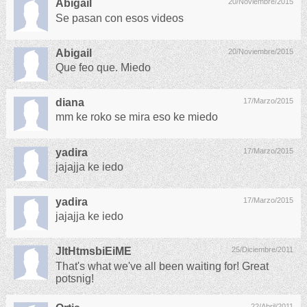
Abigail
20/Noviembre/2015
Se pasan con esos videos
Abigail
20/Noviembre/2015
Que feo que. Miedo
diana
17/Marzo/2015
mm ke roko se mira eso ke miedo
yadira
17/Marzo/2015
jajajja ke iedo
yadira
17/Marzo/2015
jajajja ke iedo
JltHtmsbiEiME
25/Diciembre/2011
That's what we've all been waiting for! Great
potsnig!
22/Abril/2011