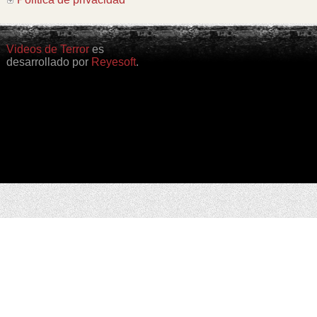
Videos de Terror
es
desarrollado por
Reyesoft
.