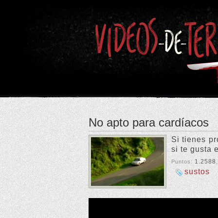
No apto para cardíacos
Si tienes p
si te gusta 
1.2588
Puntos:
sustos