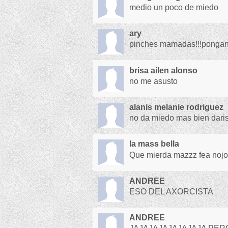
medio un poco de miedo
ary
pinches mamadas!!!pongan 
brisa ailen alonso
no me asusto
alanis melanie rodriguez
no da miedo mas bien dari
la mass bella
Que mierda mazzz fea noj
ANDREE
ESO DEL AXORCISTA
ANDREE