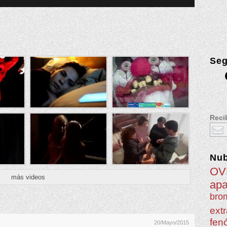
Seg
Recib
Nu
OV
más videos
apa
brom
extr
fen
20/Mayo/2015