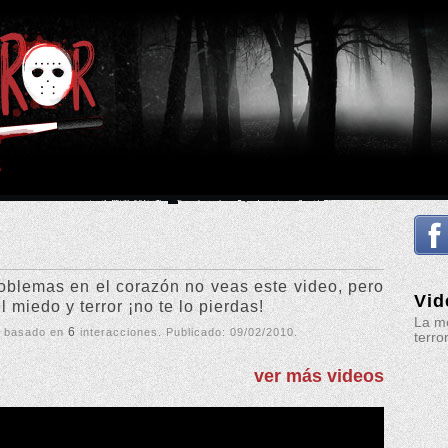
roblemas en el corazón no veas este video, pero
Vid
el miedo y terror ¡no te lo pierdas!
La me
6
, basado en
interacciones. Publicado:
09/02/2010
.
terro
ver más videos