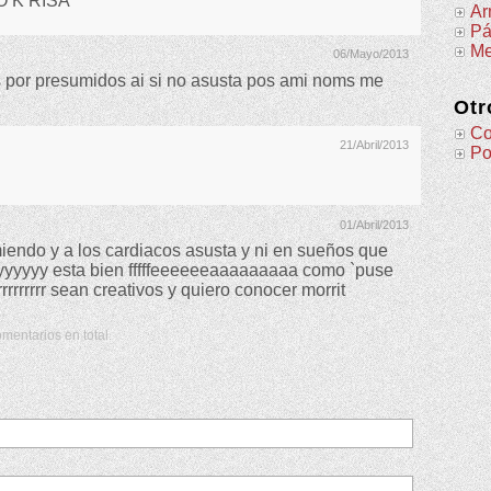
 K RISA
Ar
Pá
Me
06/Mayo/2013
 por presumidos ai si no asusta pos ami noms me
Otr
Co
21/Abril/2013
Po
01/Abril/2013
iendo y a los cardiacos asusta y ni en sueños que
yyyyyyy esta bien fffffeeeeeeaaaaaaaaa como `puse
rrrrrrrrr sean creativos y quiero conocer morrit
mentarios en total.