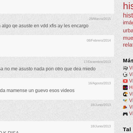
hi
his
28/Marzo/2015
imá
algo qe asuste en vdd xfis ay les encargo
urb
mue
08/Febrero/2014
rel
Más
17/Diciembre/2013
V
sa no me asusto nada pon otro que dea miedo
V
V
16/Agosto/2013
H
oda mamense un guevo esos videos
V
V
18/Junio/2013
V
V
18/Junio/2013
Tal