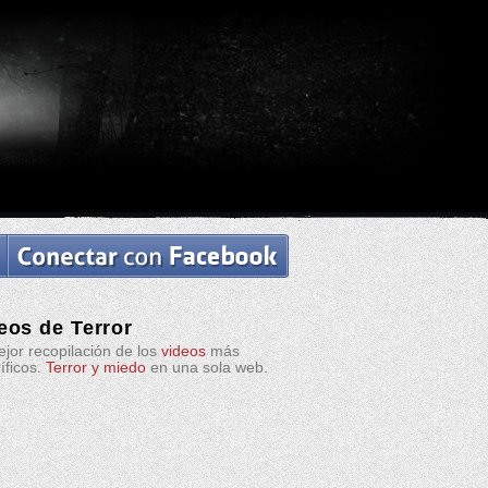
eos de Terror
jor recopilación de los
videos
más
ríficos.
Terror y miedo
en una sola web.