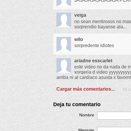
JAJAJAJAJAJAJAJA PERO
veiga
no sean mentirosos no mas
sorprendio bayanse ala...
wilo
sorpredente idiotes
ariadne esscarlet
este video no da nada de m
xorqeria d video yyyyyyyy
arriba ni al cardiaco asusta x favorrr
Cargar más comentarios...
53 co
Deja tu comentario
Nombre
Mensaje