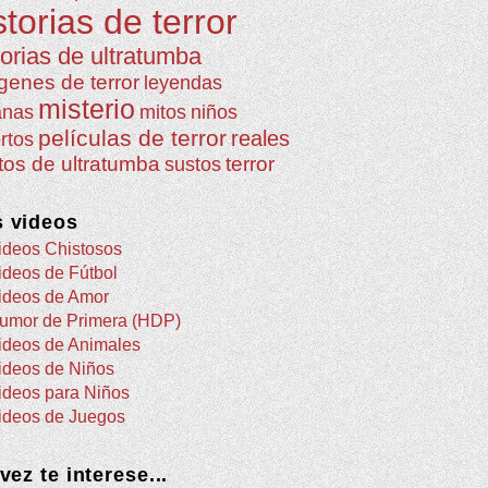
storias de terror
torias de ultratumba
genes de terror
leyendas
misterio
anas
mitos
niños
películas de terror
reales
rtos
atos de ultratumba
terror
sustos
 videos
ideos Chistosos
ideos de Fútbol
ideos de Amor
umor de Primera (HDP)
ideos de Animales
ideos de Niños
ideos para Niños
ideos de Juegos
 vez te interese...