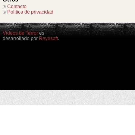
Contacto
Política de privacidad
Videos de Terror
es
desarrollado por
Reyesoft
.