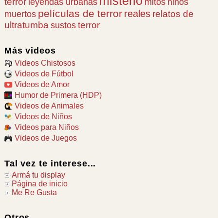
misterio
terror
leyendas urbanas
mitos
niños
películas de terror
reales
relatos de
muertos
ultratumba
terror
sustos
Más videos
Videos Chistosos
Videos de Fútbol
Videos de Amor
Humor de Primera (HDP)
Videos de Animales
Videos de Niños
Videos para Niños
Videos de Juegos
Tal vez te interese...
Armá tu display
Página de inicio
Me Re Gusta
Otros