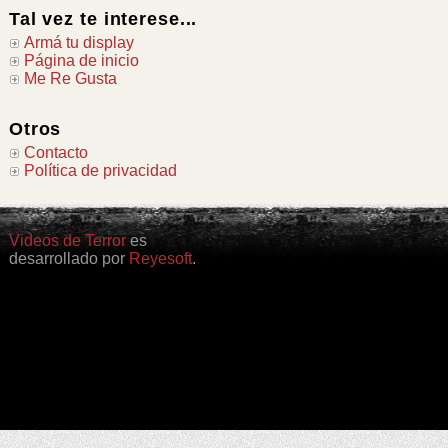
Tal vez te interese...
Armá tu display
Página de inicio
Me Re Gusta
Otros
Contacto
Política de privacidad
Videos de Terror
es
desarrollado por
Reyesoft
.