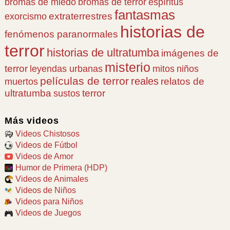
bromas de miedo
bromas de terror
espíritus
fantasmas
extraterrestres
exorcismo
historias de
fenómenos paranormales
terror
historias de ultratumba
imágenes de
misterio
terror
leyendas urbanas
mitos
niños
películas de terror
reales
relatos de
muertos
ultratumba
terror
sustos
Más videos
Videos Chistosos
Videos de Fútbol
Videos de Amor
Humor de Primera (HDP)
Videos de Animales
Videos de Niños
Videos para Niños
Videos de Juegos