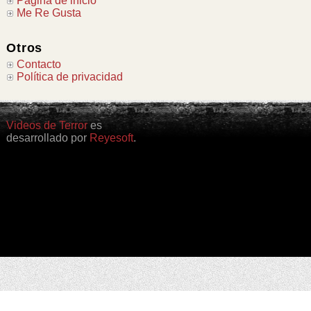
Página de inicio
Me Re Gusta
Otros
Contacto
Política de privacidad
Videos de Terror
es
desarrollado por
Reyesoft
.