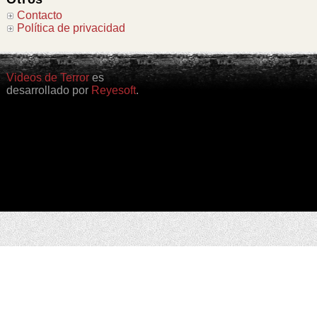
Contacto
Política de privacidad
Videos de Terror
es
desarrollado por
Reyesoft
.