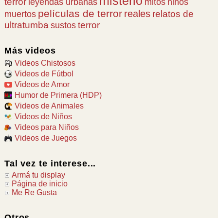
misterio
terror
leyendas urbanas
mitos
niños
películas de terror
reales
relatos de
muertos
ultratumba
terror
sustos
Más videos
Videos Chistosos
Videos de Fútbol
Videos de Amor
Humor de Primera (HDP)
Videos de Animales
Videos de Niños
Videos para Niños
Videos de Juegos
Tal vez te interese...
Armá tu display
Página de inicio
Me Re Gusta
Otros