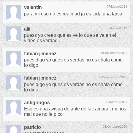
valentin
07/Mayo/2013
para mi eso no es realidad ja es toda una farsa..
alii
07/Mayo/2013
puess yo creeo que es ve lo que se ve en el
video es verdad..
fabian jimenez
23/Septiembre/2011
pues digo yo ques es verdas no es chafa como
lo digo
fabian jimenez
23/Septiembre/2011
pues digo yo ques es verdas no es chafa como
lo digo
antigringos
14/Marzo/2011
Eso es una avispa delante de la camara , menos
mal que no le pico
patricio
01/Octubre/2010