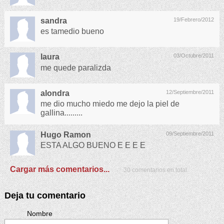
sandra
19/Febrero/2012
es tamedio bueno
laura
03/Octubre/2011
me quede paralizda
alondra
12/Septiembre/2011
me dio mucho miedo me dejo la piel de
gallina.........
Hugo Ramon
09/Septiembre/2011
ESTA ALGO BUENO E E E E
Cargar más comentarios...
30 comentarios en total.
Deja tu comentario
Nombre