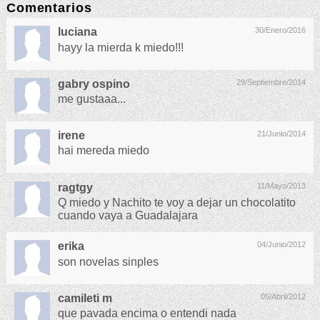
Comentarios
luciana
30/Enero/2016
hayy la mierda k miedo!!!
gabry ospino
29/Septiembre/2014
me gustaaa...
irene
21/Junio/2014
hai mereda miedo
ragtgy
11/Mayo/2013
Q miedo y Nachito te voy a dejar un chocolatito
cuando vaya a Guadalajara
erika
04/Junio/2012
son novelas sinples
camileti m
05/Abril/2012
que pavada encima o entendi nada