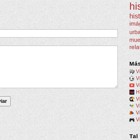
hi
his
imá
urb
mue
rel
Más
V
V
V
H
V
V
V
V
Tal