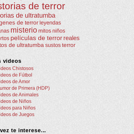
storias de terror
torias de ultratumba
genes de terror
leyendas
misterio
anas
mitos
niños
películas de terror
reales
rtos
atos de ultratumba
terror
sustos
 videos
ideos Chistosos
ideos de Fútbol
ideos de Amor
umor de Primera (HDP)
ideos de Animales
ideos de Niños
ideos para Niños
ideos de Juegos
 vez te interese...