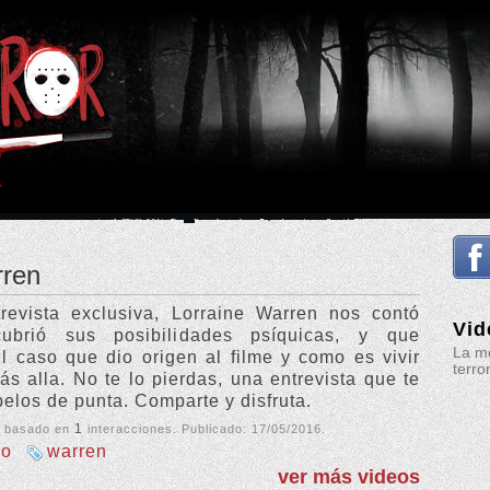
rren
revista exclusiva, Lorraine Warren nos contó
Vid
ubrió sus posibilidades psíquicas, y que
La me
l caso que dio origen al filme y como es vivir
terro
ás alla. No te lo pierdas, una entrevista que te
pelos de punta. Comparte y disfruta.
1
, basado en
interacciones. Publicado:
17/05/2016
.
ro
warren
ver más videos