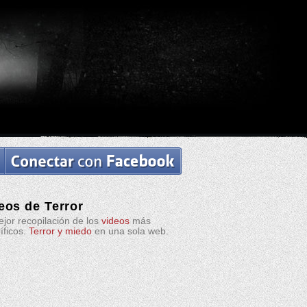
eos de Terror
jor recopilación de los
videos
más
ríficos.
Terror y miedo
en una sola web.