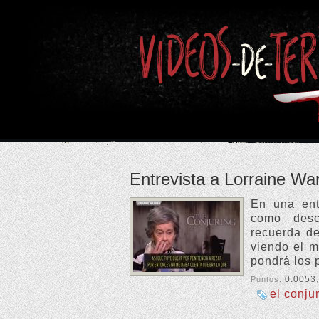
Entrevista a Lorraine Wa
En una ent
como desc
recuerda de
viendo el m
pondrá los 
0.0053
Puntos:
el conju