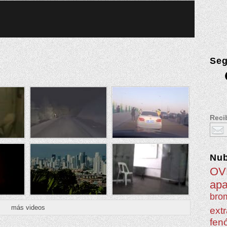
Seg
Recib
Nu
OV
apa
brom
más videos
extr
fen