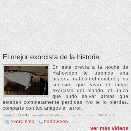
El mejor exorcista de la historia
En esta previa a la noche de
Halloween te traemos una
historia real con el nombre y los
sucesos que vivió el mejor
exorcista del mundo, el único
que pudo salvar almas que
estaban completamente perdidas. No te lo pierdas,
comparte con tus amigos el terror.
0.0402
4
Puntos:
, basado en
interacciones. Publicado:
30/10/2015
.
exorcismo
halloween
ver más videos