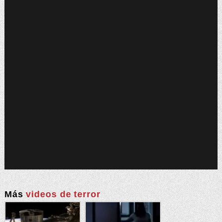
Más
videos de terror