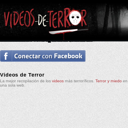
Videos de Terror
La mejor recopilación de los
videos
más terroríficos.
Terror y miedo
en
una sola web.