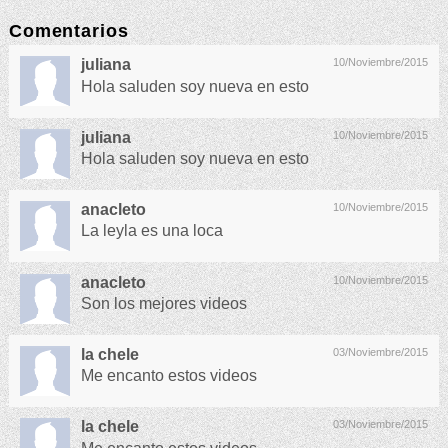
Comentarios
juliana
10/Noviembre/2015
Hola saluden soy nueva en esto
juliana
10/Noviembre/2015
Hola saluden soy nueva en esto
anacleto
10/Noviembre/2015
La leyla es una loca
anacleto
10/Noviembre/2015
Son los mejores videos
la chele
03/Noviembre/2015
Me encanto estos videos
la chele
03/Noviembre/2015