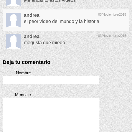
Me encanto estos videos
andrea
03/Noviembre/2015
el peor video del mundo y la historia
andrea
03/Noviembre/2015
megusta que miedo
Deja tu comentario
Nombre
Mensaje