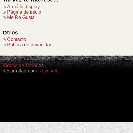
Armá tu display
Página de inicio
Me Re Gusta
Otros
Contacto
Política de privacidad
Videos de Terror
es
desarrollado por
Reyesoft
.