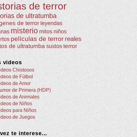
storias de terror
torias de ultratumba
genes de terror
leyendas
misterio
anas
mitos
niños
películas de terror
reales
rtos
atos de ultratumba
terror
sustos
 videos
ideos Chistosos
ideos de Fútbol
ideos de Amor
umor de Primera (HDP)
ideos de Animales
ideos de Niños
ideos para Niños
ideos de Juegos
 vez te interese...