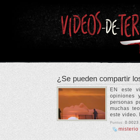
¿Se pueden compartir lo
EN este vi
opiniones 
personas pu
muchas teor
este video.
0.0023
Puntos:
misterio