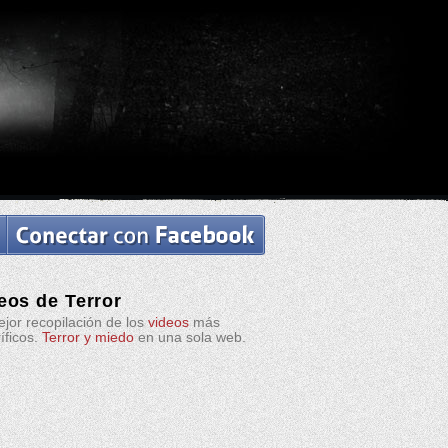
eos de Terror
jor recopilación de los
videos
más
ríficos.
Terror y miedo
en una sola web.