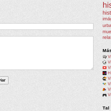
hi
his
imá
urb
mue
rel
Más
V
V
V
H
V
V
V
V
Tal