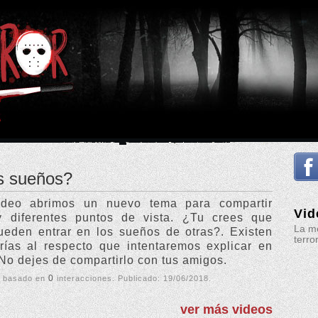
s sueños?
deo abrimos un nuevo tema para compartir
Vid
y diferentes puntos de vista. ¿Tu crees que
La me
eden entrar en los sueños de otras?. Existen
terro
ías al respecto que intentaremos explicar en
 No dejes de compartirlo con tus amigos.
0
, basado en
interacciones. Publicado:
19/06/2018
.
ver más videos