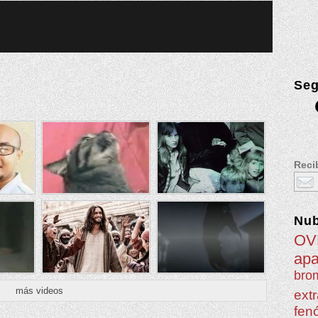
Seg
Recib
Nu
OV
apa
brom
más videos
extr
fen